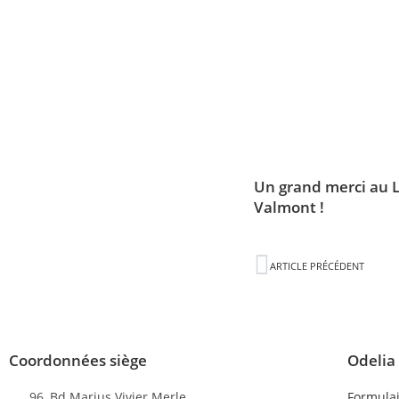
Un grand merci au 
Valmont !
ARTICLE PRÉCÉDENT
Coordonnées siège
Odelia
96, Bd Marius Vivier Merle
Formulai