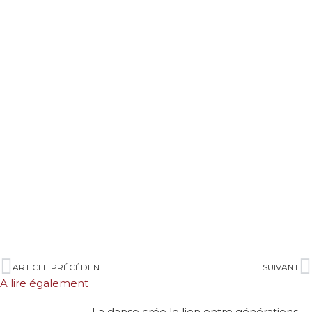
ARTICLE PRÉCÉDENT
SUIVANT
A lire également
La danse crée le lien entre générations