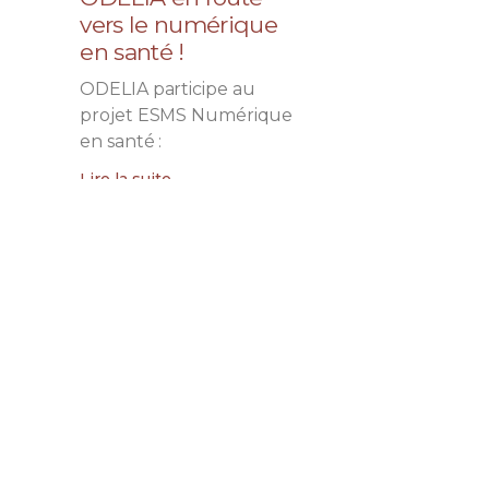
vers le numérique
en santé !
ODELIA participe au
projet ESMS Numérique
en santé :
Lire la suite
Un air de fête dans
nos EHPAD
La fête est au rendez-
vous !
Lire la suite
Il n’y a pas d’âge