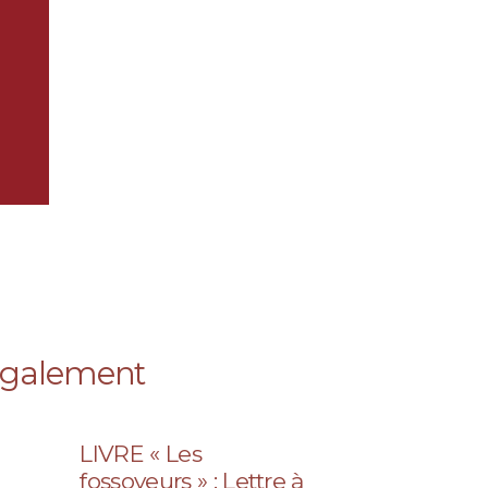
 également
LIVRE « Les
fossoyeurs » : Lettre à