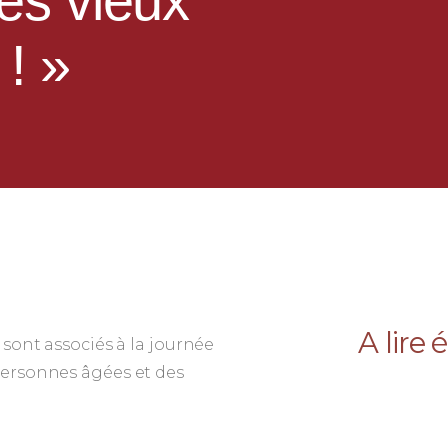
les vieux
! »
A lire
 sont associés à la journée
personnes âgées et des