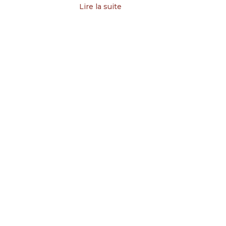
Lire la suite
Ca bouge au Vallon des vouas
Gym douce, chant, ateliers
cuisine, cinéma.. on ne s’ennuie
pas
Lire la suite