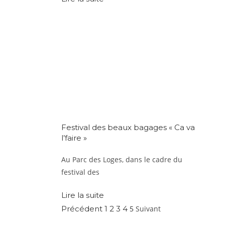
Festival des beaux bagages « Ca va
l’faire »
Au Parc des Loges, dans le cadre du
festival des
Lire la suite
Précédent
1
2
3
4
5
Suivant