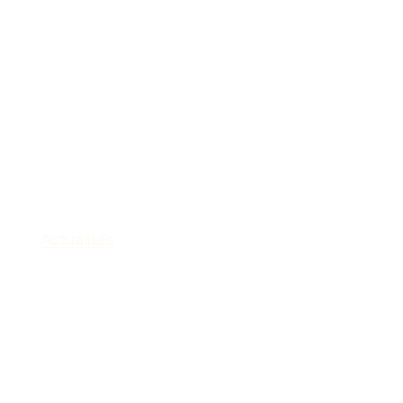
Actualités
Quand Halloween rime
avec bonne humeur et
créativité