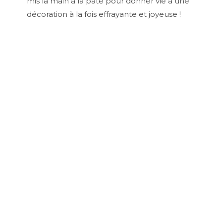
mis la main à la pâte pour donner vie à une
décoration à la fois effrayante et joyeuse !