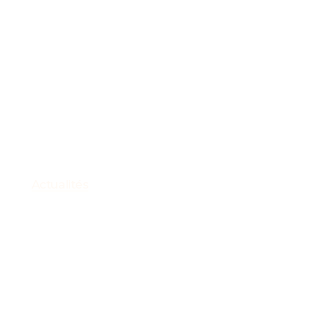
Actualités
Place au Printemps
17 Mars 2023