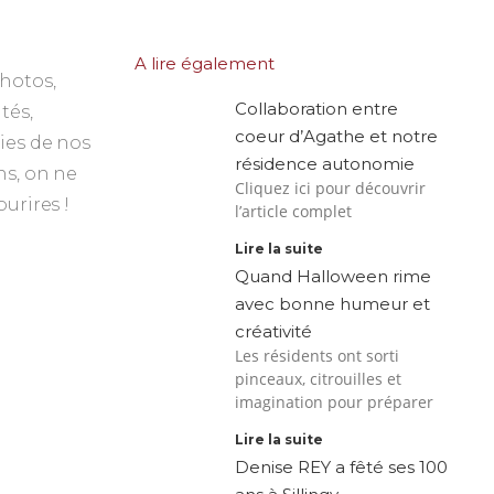
A lire également
photos,
Collaboration entre
tés,
coeur d’Agathe et notre
ies de nos
résidence autonomie
ns, on ne
Cliquez ici pour découvrir
ourires !
l’article complet
Lire la suite
Quand Halloween rime
avec bonne humeur et
créativité
Les résidents ont sorti
pinceaux, citrouilles et
imagination pour préparer
Lire la suite
Denise REY a fêté ses 100