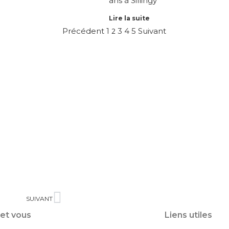
ans à Sillingy
Lire la suite
Précédent
1
2
3
4
5
Suivant
SUIVANT
 et vous
Liens utiles