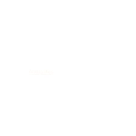
Actualités
Objectif « cart
postales » pou
résidents