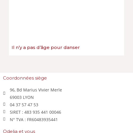
Il n’y a pas d’âge pour danser
Coordonnées siège
96, Bd Marius Vivier Merle
69003 LYON
04 37 57 47 53
SIRET : 483 935 441 00046
N° TVA : FR60483935441
Odelia et vous